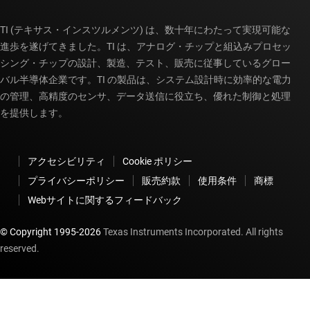
TI (テキサス・インスツルメンツ) は、数十年にわたって実現可能な
進歩を遂げてきました。TI は、アナログ・チップと組込みプロセッ
シング・チップの設計、製造、テスト、販売に従事しているグロー
バル半導体企業です。TI の製品は、システム設計時に効率的な電力
の管理、高精度のセンサ、データ送信に役立ち、優れた制御と処理
を提供します。
アクセシビリティ
Cookie ポリシー
プライバシーポリシー
販売約款
使用条件
商標
Webサイトに関するフィードバック
© Copyright 1995-
2026
Texas Instruments Incorporated. All rights
reserved.