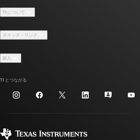
TI について
TI の概要
クイック・リンク
採用情報
お問い合わせ
ニュース
購入
TI E2E™ 設計サポート・フォーラム
ストーリー | チップ開発の舞台裏
TI API スイート
クロスリファレンス検索
TI とつながる
イベント
myTI 法人アカウント
カスタマー・サポート・センター
投資家向け情報
配送、お支払い、および税金
パッケージ
製造
ご注文に関する FAQ
品質と信頼性
コーポレート・シティズンシップ
販売特約店
myTI アカウントの FAQ