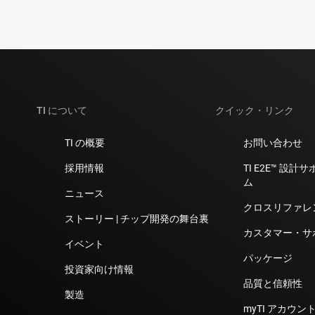
TI について
クイック・リンク
TI の概要
お問い合わせ
採用情報
TI E2E™ 設
ム
ニュース
クロスリファレ
ストーリー | チップ開発の舞台裏
カスタマー・サ
イベント
パッケージ
投資家向け情報
品質と信頼性
製造
myTI アカウント