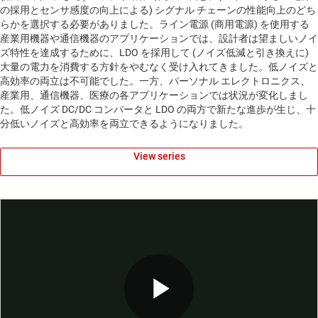
の採用とセンサ感度の向上による) シグナル チェーンの性能向上のどち
らかを選択する必要がありました。ライン電源 (商用電源) を使用する
産業用機器や通信機器のアプリケーションでは、設計者は望ましいノイ
ズ特性を達成するために、LDO を採用して (ノイズ低減と引き換えに)
大量の電力を消費する方針をやむなく受け入れてきました。低ノイズと
高効率の両立は不可能でした。一方、パーソナル エレクトロニクス、
産業用、通信機器、医療の各アプリケーションでは状況が変化しまし
た。低ノイズ DC/DC コンバータと LDO の両方で新たな進歩が生じ、十
分低いノイズと高効率を両立できるようになりました。
View series