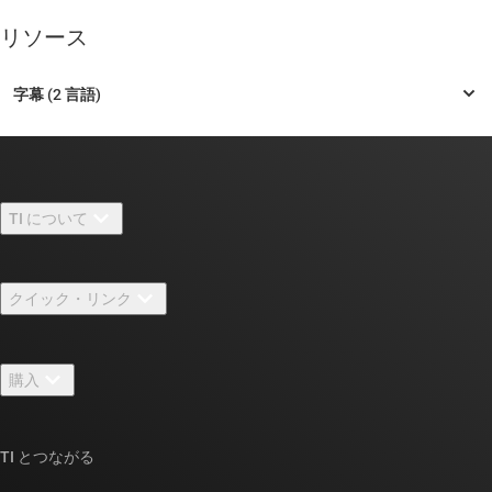
リソース
TI について
TI の概要
クイック・リンク
採用情報
お問い合わせ
ニュース
購入
TI E2E™ 設計サポート・フォーラム
ストーリー | チップ開発の舞台裏
TI API スイート
クロスリファレンス検索
TI とつながる
イベント
myTI 法人アカウント