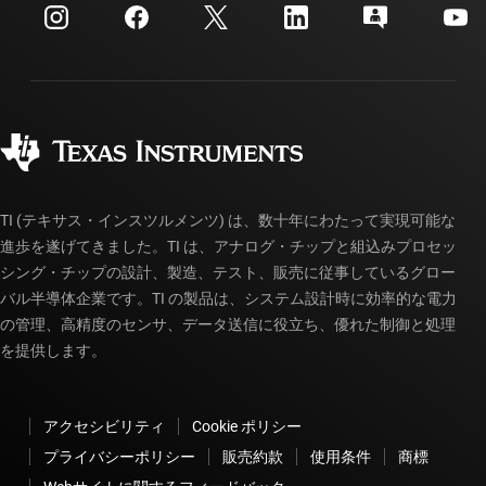
カスタマー・サポート・センター
投資家向け情報
配送、お支払い、および税金
パッケージ
製造
ご注文に関する FAQ
品質と信頼性
コーポレート・シティズンシップ
販売特約店
myTI アカウントの FAQ
TI (テキサス・インスツルメンツ) は、数十年にわたって実現可能な
進歩を遂げてきました。TI は、アナログ・チップと組込みプロセッ
シング・チップの設計、製造、テスト、販売に従事しているグロー
バル半導体企業です。TI の製品は、システム設計時に効率的な電力
の管理、高精度のセンサ、データ送信に役立ち、優れた制御と処理
を提供します。
アクセシビリティ
Cookie ポリシー
プライバシーポリシー
販売約款
使用条件
商標