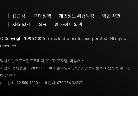
접근성
쿠키 정책
개인정보 취급방침
영업 약관
사용 약관
상표
웹 사이트 의견
© Copyright 1995-
2026
Texas Instruments Incorporated. All rights
reserved.
텍사스인스트루먼트코리아(유) /
대표자명: 박중서 /
사업자 등록번호: 120-81-03090 서울특별시 강남구 영동대로 511 삼성동 무역센
타 31층 /
대표전화: 02-560-6800 /
고객센터: 070-766-32297