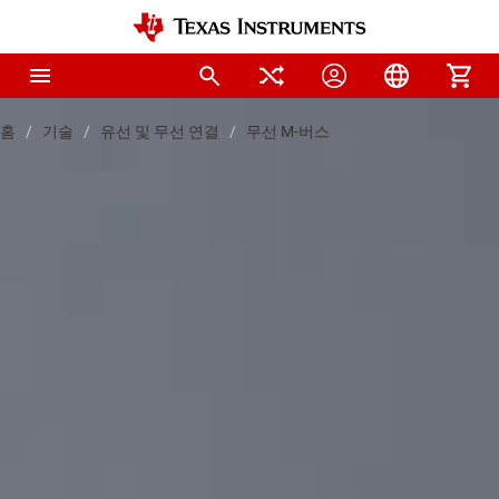
홈
기술
유선 및 무선 연결
무선 M-버스