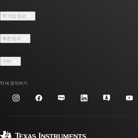
TI 기업 정보
TI 기업 정보 개요
빠른 링크
채용
연락처
뉴스룸
구매
TI E2E™ 설계 지원 포럼
우리의 이야기 | 칩을 만드는 사람들
TI API 제품군
대체품 검색
TI 에 문의하기
이벤트
myTI 회사 계정
고객 지원 센터
투자 관계
배송, 결제 및 세금
패키징
제조
주문 FAQ
품질 및 안정성
사회 공헌
공인 유통업체
myTI 계정 FAQ