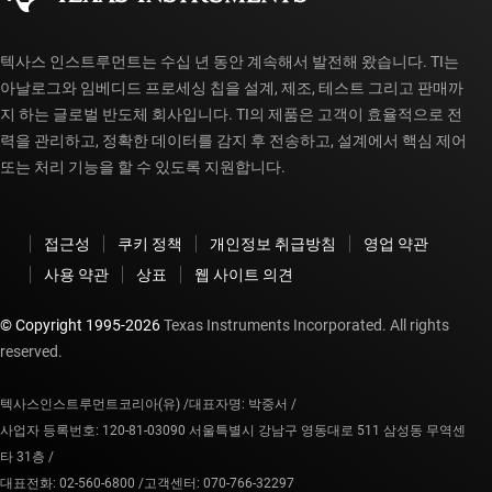
텍사스 인스트루먼트는 수십 년 동안 계속해서 발전해 왔습니다. TI는
아날로그와 임베디드 프로세싱 칩을 설계, 제조, 테스트 그리고 판매까
지 하는 글로벌 반도체 회사입니다. TI의 제품은 고객이 효율적으로 전
력을 관리하고, 정확한 데이터를 감지 후 전송하고, 설계에서 핵심 제어
또는 처리 기능을 할 수 있도록 지원합니다.
접근성
쿠키 정책
개인정보 취급방침
영업 약관
사용 약관
상표
웹 사이트 의견
© Copyright 1995-
2026
Texas Instruments Incorporated. All rights
reserved.
텍사스인스트루먼트코리아(유) /
대표자명: 박중서 /
사업자 등록번호: 120-81-03090 서울특별시 강남구 영동대로 511 삼성동 무역센
타 31층 /
대표전화: 02-560-6800 /
고객센터: 070-766-32297