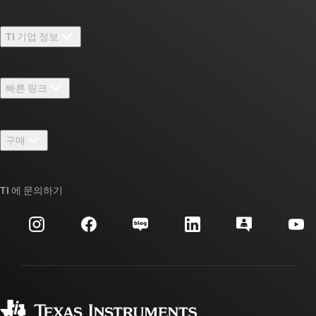
TI 기업 정보
TI 기업 정보 개요
빠른 링크
채용
연락처
뉴스룸
구매
TI E2E™ 설계 지원 포럼
우리의 이야기 | 칩을 만드는 사람들
TI API 제품군
대체품 검색
TI 에 문의하기
이벤트
myTI 회사 계정
고객 지원 센터
투자 관계
배송, 결제 및 세금
패키징
제조
주문 FAQ
품질 및 안정성
사회 공헌
공인 유통업체
myTI 계정 FAQ