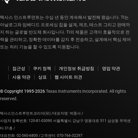
텍사스 인스트루먼트는 수십 년 동안 계속해서 발전해 왔습니다. TI는
아날로그와 임베디드 프로세싱 칩을 설계, 제조, 테스트 그리고 판매까
지 하는 글로벌 반도체 회사입니다. TI의 제품은 고객이 효율적으로 전
력을 관리하고, 정확한 데이터를 감지 후 전송하고, 설계에서 핵심 제어
또는 처리 기능을 할 수 있도록 지원합니다.
접근성
쿠키 정책
개인정보 취급방침
영업 약관
사용 약관
상표
웹 사이트 의견
© Copyright 1995-
2026
Texas Instruments Incorporated. All rights
reserved.
텍사스인스트루먼트코리아(유) /
대표자명: 박중서 /
사업자 등록번호: 120-81-03090 서울특별시 강남구 영동대로 511 삼성동 무역센
타 31층 /
대표전화: 02-560-6800 /
고객센터: 070-766-32297