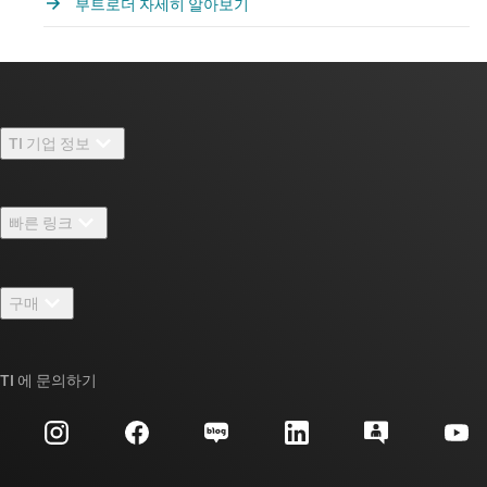
부트로더 자세히 알아보기
TI 기업 정보
TI 기업 정보 개요
빠른 링크
채용
연락처
뉴스룸
구매
TI E2E™ 설계 지원 포럼
우리의 이야기 | 칩을 만드는 사람들
TI API 제품군
대체품 검색
TI 에 문의하기
이벤트
myTI 회사 계정
고객 지원 센터
투자 관계
배송, 결제 및 세금
패키징
제조