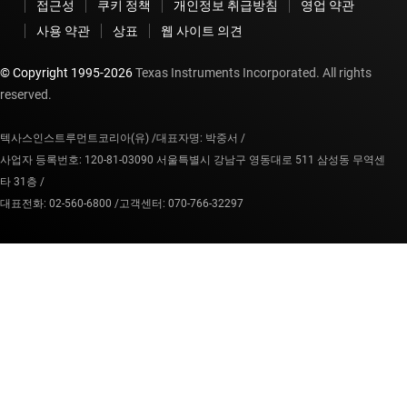
접근성
쿠키 정책
개인정보 취급방침
영업 약관
사용 약관
상표
웹 사이트 의견
© Copyright 1995-
2026
Texas Instruments Incorporated. All rights
reserved.
텍사스인스트루먼트코리아(유) /
대표자명: 박중서 /
사업자 등록번호: 120-81-03090 서울특별시 강남구 영동대로 511 삼성동 무역센
타 31층 /
대표전화: 02-560-6800 /
고객센터: 070-766-32297