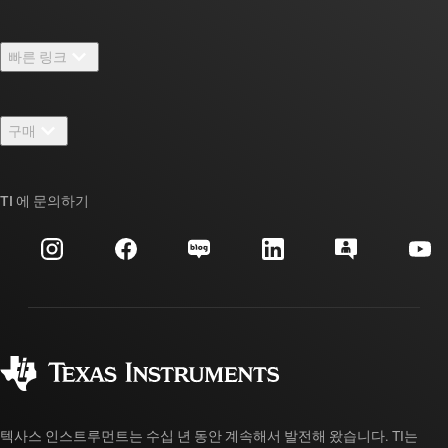
TI 기업 정보 개요
빠른 링크
채용
연락처
뉴스룸
구매
TI E2E™ 설계 지원 포럼
우리의 이야기 | 칩을 만드는 사람들
TI API 제품군
대체품 검색
TI 에 문의하기
이벤트
myTI 회사 계정
고객 지원 센터
투자 관계
배송, 결제 및 세금
패키징
제조
주문 FAQ
품질 및 안정성
사회 공헌
공인 유통업체
myTI 계정 FAQ
텍사스 인스트루먼트는 수십 년 동안 계속해서 발전해 왔습니다. TI는