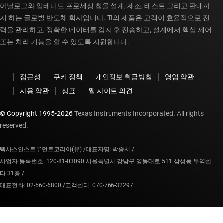
아날로그와 임베디드 프로세싱 칩을 설계, 제조, 테스트 그리고 판매까
지 하는 글로벌 반도체 회사입니다. TI의 제품은 고객이 효율적으로 전
력을 관리하고, 정확한 데이터를 감지 후 전송하고, 설계에서 핵심 제어
또는 처리 기능을 할 수 있도록 지원합니다.
접근성
쿠키 정책
개인정보 취급방침
영업 약관
사용 약관
상표
웹 사이트 의견
© Copyright 1995-
2026
Texas Instruments Incorporated. All rights
reserved.
텍사스인스트루먼트코리아(유) /
대표자명: 박중서 /
사업자 등록번호: 120-81-03090 서울특별시 강남구 영동대로 511 삼성동 무역센
타 31층 /
대표전화: 02-560-6800 /
고객센터: 070-766-32297