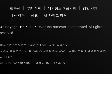
접근성
쿠키 정책
개인정보 취급방침
영업 약관
사용 약관
상표
웹 사이트 의견
© Copyright 1995-
2026
Texas Instruments Incorporated. All rights
reserved.
텍사스인스트루먼트코리아(유) /
대표자명: 박중서 /
사업자 등록번호: 120-81-03090 서울특별시 강남구 영동대로 511 삼성동 무역센
타 31층 /
대표전화: 02-560-6800 /
고객센터: 070-766-32297