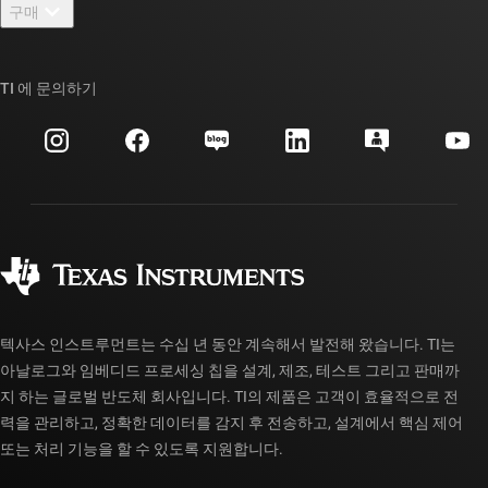
뉴스룸
구매
TI E2E™ 설계 지원 포럼
우리의 이야기 | 칩을 만드는 사람들
TI API 제품군
대체품 검색
TI 에 문의하기
이벤트
myTI 회사 계정
고객 지원 센터
투자 관계
배송, 결제 및 세금
패키징
제조
주문 FAQ
품질 및 안정성
사회 공헌
공인 유통업체
myTI 계정 FAQ
텍사스 인스트루먼트는 수십 년 동안 계속해서 발전해 왔습니다. TI는
아날로그와 임베디드 프로세싱 칩을 설계, 제조, 테스트 그리고 판매까
지 하는 글로벌 반도체 회사입니다. TI의 제품은 고객이 효율적으로 전
력을 관리하고, 정확한 데이터를 감지 후 전송하고, 설계에서 핵심 제어
또는 처리 기능을 할 수 있도록 지원합니다.