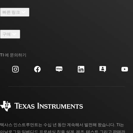
TI 기업 정보 개요
빠른 링크
채용
연락처
뉴스룸
구매
TI E2E™ 설계 지원 포럼
우리의 이야기 | 칩을 만드는 사람들
TI API 제품군
대체품 검색
TI 에 문의하기
이벤트
myTI 회사 계정
고객 지원 센터
투자 관계
배송, 결제 및 세금
패키징
제조
주문 FAQ
품질 및 안정성
사회 공헌
공인 유통업체
myTI 계정 FAQ
텍사스 인스트루먼트는 수십 년 동안 계속해서 발전해 왔습니다. TI는
아날로그와 임베디드 프로세싱 칩을 설계, 제조, 테스트 그리고 판매까