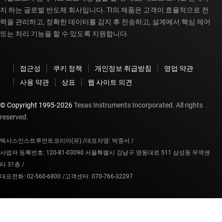
지 하는 글로벌 반도체 회사입니다. TI의 제품은 고객이 효율적으로 전
력을 관리하고, 정확한 데이터를 감지 후 전송하고, 설계에서 핵심 제어
또는 처리 기능을 할 수 있도록 지원합니다.
접근성
쿠키 정책
개인정보 취급방침
영업 약관
사용 약관
상표
웹 사이트 의견
© Copyright 1995-
2026
Texas Instruments Incorporated. All rights
reserved.
텍사스인스트루먼트코리아(유) /
대표자명: 박중서 /
사업자 등록번호: 120-81-03090 서울특별시 강남구 영동대로 511 삼성동 무역센
타 31층 /
대표전화: 02-560-6800 /
고객센터: 070-766-32297