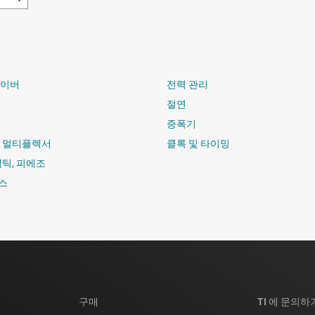
라이버
전력 관리
절연
증폭기
및 멀티플렉서
클록 및 타이밍
햅틱, 피에조
스
구매
TI 에 문의하