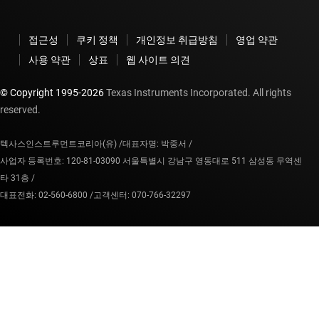
접근성
쿠키 정책
개인정보 취급방침
영업 약관
사용 약관
상표
웹 사이트 의견
© Copyright 1995-
2026
Texas Instruments Incorporated. All rights
reserved.
텍사스인스트루먼트코리아(유) /
대표자명: 박중서 /
사업자 등록번호: 120-81-03090 서울특별시 강남구 영동대로 511 삼성동 무역센
타 31층 /
대표전화: 02-560-6800 /
고객센터: 070-766-32297