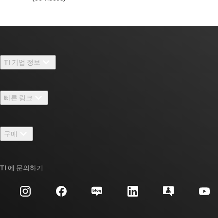
TI 기업 정보
TI 기업 정보 개요
빠른 링크
채용
연락처
뉴스룸
구매
TI E2E™ 설계 지원 포럼
우리의 이야기 | 칩을 만드는 사람들
TI API 제품군
대체품 검색
TI 에 문의하기
이벤트
myTI 회사 계정
고객 지원 센터
투자 관계
배송, 결제 및 세금
패키징
제조