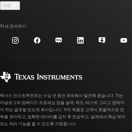
뉴스룸
구매
TI E2E™ 설계 지원 포럼
우리의 이야기 | 칩을 만드는 사람들
TI API 제품군
대체품 검색
TI 에 문의하기
이벤트
myTI 회사 계정
고객 지원 센터
투자 관계
배송, 결제 및 세금
패키징
제조
주문 FAQ
품질 및 안정성
사회 공헌
공인 유통업체
myTI 계정 FAQ
텍사스 인스트루먼트는 수십 년 동안 계속해서 발전해 왔습니다. TI는
아날로그와 임베디드 프로세싱 칩을 설계, 제조, 테스트 그리고 판매까
지 하는 글로벌 반도체 회사입니다. TI의 제품은 고객이 효율적으로 전
력을 관리하고, 정확한 데이터를 감지 후 전송하고, 설계에서 핵심 제어
또는 처리 기능을 할 수 있도록 지원합니다.