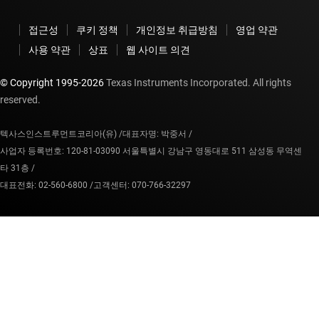
접근성
쿠키 정책
개인정보 취급방침
영업 약관
사용 약관
상표
웹 사이트 의견
© Copyright 1995-
2026
Texas Instruments Incorporated. All rights
reserved.
텍사스인스트루먼트코리아(유) /
대표자명: 박중서 /
사업자 등록번호: 120-81-03090 서울특별시 강남구 영동대로 511 삼성동 무역센
타 31층 /
대표전화: 02-560-6800 /
고객센터: 070-766-32297