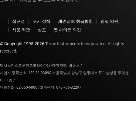
또는 처리 기능을 할 수 있도록 지원합니다.
접근성
쿠키 정책
개인정보 취급방침
영업 약관
사용 약관
상표
웹 사이트 의견
© Copyright 1995-
2026
Texas Instruments Incorporated. All rights
reserved.
텍사스인스트루먼트코리아(유) /
대표자명: 박중서 /
사업자 등록번호: 120-81-03090 서울특별시 강남구 영동대로 511 삼성동 무역센
타 31층 /
대표전화: 02-560-6800 /
고객센터: 070-766-32297