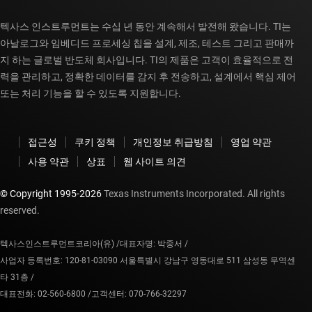
텍사스 인스트루먼트는 수십 년 동안 계속해서 발전해 왔습니다. TI는
아날로그와 임베디드 프로세싱 칩을 설계, 제조, 테스트 그리고 판매까
지 하는 글로벌 반도체 회사입니다. TI의 제품은 고객이 효율적으로 전
력을 관리하고, 정확한 데이터를 감지 후 전송하고, 설계에서 핵심 제어
또는 처리 기능을 할 수 있도록 지원합니다.
접근성
쿠키 정책
개인정보 취급방침
영업 약관
사용 약관
상표
웹 사이트 의견
© Copyright 1995-
2026
Texas Instruments Incorporated. All rights
reserved.
텍사스인스트루먼트코리아(유) /
대표자명: 박중서 /
사업자 등록번호: 120-81-03090 서울특별시 강남구 영동대로 511 삼성동 무역센
타 31층 /
대표전화: 02-560-6800 /
고객센터: 070-766-32297