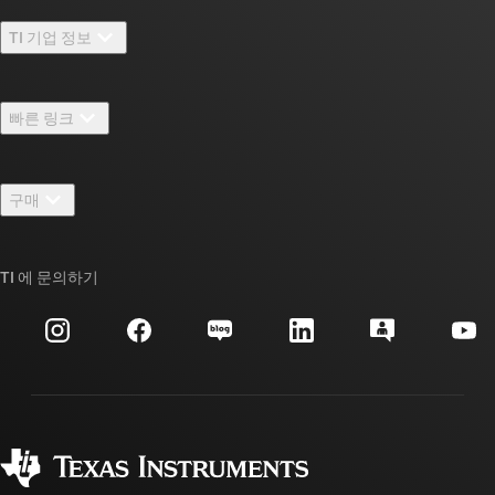
TI 기업 정보
TI 기업 정보 개요
빠른 링크
채용
연락처
뉴스룸
구매
TI E2E™ 설계 지원 포럼
우리의 이야기 | 칩을 만드는 사람들
TI API 제품군
대체품 검색
TI 에 문의하기
이벤트
myTI 회사 계정
고객 지원 센터
투자 관계
배송, 결제 및 세금
패키징
제조
주문 FAQ
품질 및 안정성
사회 공헌
공인 유통업체
myTI 계정 FAQ