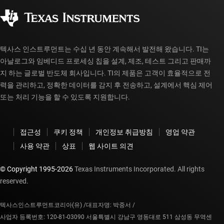
사회 공헌
공인 유통업체
myTI 계정 FAQ
텍사스 인스트루먼트는 수십 년 동안 계속해서 발전해 왔습니다. TI는
아날로그와 임베디드 프로세싱 칩을 설계, 제조, 테스트 그리고 판매까
지 하는 글로벌 반도체 회사입니다. TI의 제품은 고객이 효율적으로 전
력을 관리하고, 정확한 데이터를 감지 후 전송하고, 설계에서 핵심 제어
또는 처리 기능을 할 수 있도록 지원합니다.
접근성
쿠키 정책
개인정보 취급방침
영업 약관
사용 약관
상표
웹 사이트 의견
© Copyright 1995-
2026
Texas Instruments Incorporated. All rights
reserved.
텍사스인스트루먼트코리아(유) /
대표자명: 박중서 /
사업자 등록번호: 120-81-03090 서울특별시 강남구 영동대로 511 삼성동 무역센