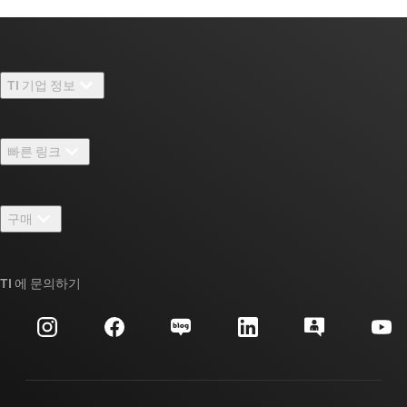
TI 기업 정보
TI 기업 정보 개요
빠른 링크
채용
연락처
뉴스룸
구매
TI E2E™ 설계 지원 포럼
우리의 이야기 | 칩을 만드는 사람들
TI API 제품군
대체품 검색
TI 에 문의하기
이벤트
myTI 회사 계정
고객 지원 센터
투자 관계
배송, 결제 및 세금
패키징
제조
주문 FAQ
품질 및 안정성