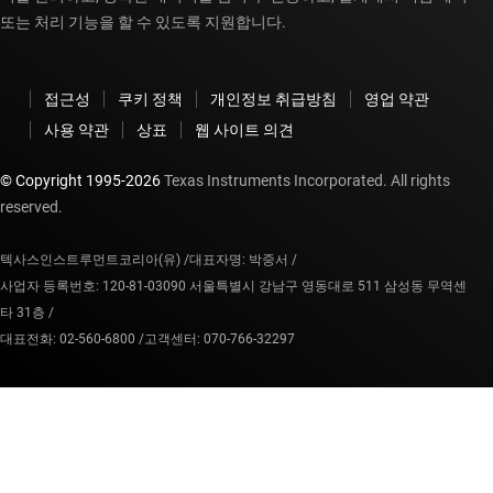
또는 처리 기능을 할 수 있도록 지원합니다.
접근성
쿠키 정책
개인정보 취급방침
영업 약관
사용 약관
상표
웹 사이트 의견
© Copyright 1995-
2026
Texas Instruments Incorporated. All rights
reserved.
텍사스인스트루먼트코리아(유) /
대표자명: 박중서 /
사업자 등록번호: 120-81-03090 서울특별시 강남구 영동대로 511 삼성동 무역센
타 31층 /
대표전화: 02-560-6800 /
고객센터: 070-766-32297