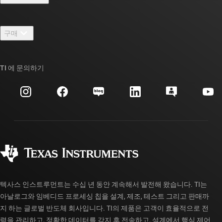
채용
연락처
뉴스룸
구매
TI E2E™ 설계 지원 포럼
우리의 이야기 | 칩을 만드는 사람들
TI API 제품군
대체품 검색
TI 에 문의하기
이벤트
myTI 회사 계정
고객 지원 센터
투자 관계
배송, 결제 및 세금
패키징
제조
주문 FAQ
품질 및 안정성
사회 공헌
공인 유통업체
myTI 계정 FAQ
텍사스 인스트루먼트는 수십 년 동안 계속해서 발전해 왔습니다. TI는
아날로그와 임베디드 프로세싱 칩을 설계, 제조, 테스트 그리고 판매까
지 하는 글로벌 반도체 회사입니다. TI의 제품은 고객이 효율적으로 전
력을 관리하고, 정확한 데이터를 감지 후 전송하고, 설계에서 핵심 제어