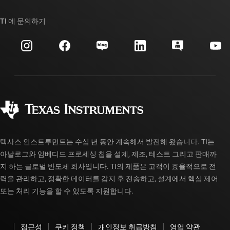
우리의 이야기 | 칩을 만드는 사람들
TI API 제품군
대체품 검색
TI 에 문의하기
이벤트
myTI 회사 계정
고객 지원 센터
투자 관계
배송, 결제 및 세금
패키징
제조
주문 FAQ
품질 및 안정성
사회 공헌
공인 유통업체
myTI 계정 FAQ
텍사스 인스트루먼트는 수십 년 동안 계속해서 발전해 왔습니다. TI는
아날로그와 임베디드 프로세싱 칩을 설계, 제조, 테스트 그리고 판매까
지 하는 글로벌 반도체 회사입니다. TI의 제품은 고객이 효율적으로 전
력을 관리하고, 정확한 데이터를 감지 후 전송하고, 설계에서 핵심 제어
또는 처리 기능을 할 수 있도록 지원합니다.
접근성
쿠키 정책
개인정보 취급방침
영업 약관