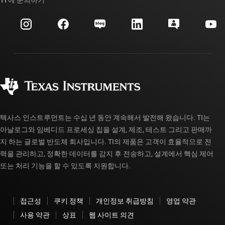
이벤트
myTI 회사 계정
고객 지원 센터
투자 관계
배송, 결제 및 세금
패키징
제조
주문 FAQ
품질 및 안정성
사회 공헌
공인 유통업체
myTI 계정 FAQ
텍사스 인스트루먼트는 수십 년 동안 계속해서 발전해 왔습니다. TI는
아날로그와 임베디드 프로세싱 칩을 설계, 제조, 테스트 그리고 판매까
지 하는 글로벌 반도체 회사입니다. TI의 제품은 고객이 효율적으로 전
력을 관리하고, 정확한 데이터를 감지 후 전송하고, 설계에서 핵심 제어
또는 처리 기능을 할 수 있도록 지원합니다.
접근성
쿠키 정책
개인정보 취급방침
영업 약관
사용 약관
상표
웹 사이트 의견