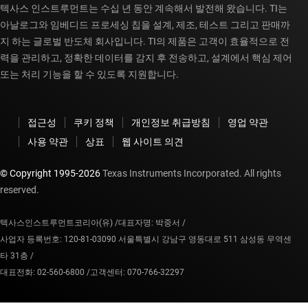
텍사스 인스트루먼트는 수십 년 동안 계속해서 발전해 왔습니다. TI는
아날로그와 임베디드 프로세싱 칩을 설계, 제조, 테스트 그리고 판매까
지 하는 글로벌 반도체 회사입니다. TI의 제품은 고객이 효율적으로 전
력을 관리하고, 정확한 데이터를 감지 후 전송하고, 설계에서 핵심 제어
또는 처리 기능을 할 수 있도록 지원합니다.
접근성
쿠키 정책
개인정보 취급방침
영업 약관
사용 약관
상표
웹 사이트 의견
© Copyright 1995-
2026
Texas Instruments Incorporated. All rights
reserved.
텍사스인스트루먼트코리아(유) /
대표자명: 박중서 /
사업자 등록번호: 120-81-03090 서울특별시 강남구 영동대로 511 삼성동 무역센
타 31층 /
대표전화: 02-560-6800 /
고객센터: 070-766-32297