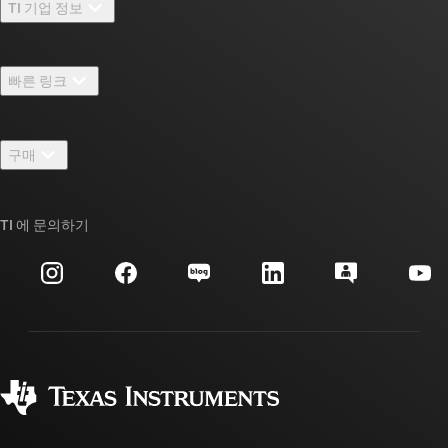
TI 기업 정보
TI 기업 정보 개요
빠른 링크
채용
연락처
뉴스룸
구매
TI E2E™ 설계 지원 포럼
우리의 이야기 | 칩을 만드는 사람들
TI API 제품군
대체품 검색
TI 에 문의하기
이벤트
myTI 회사 계정
고객 지원 센터
투자 관계
배송, 결제 및 세금
패키징
제조
주문 FAQ
품질 및 안정성
사회 공헌
공인 유통업체
myTI 계정 FAQ