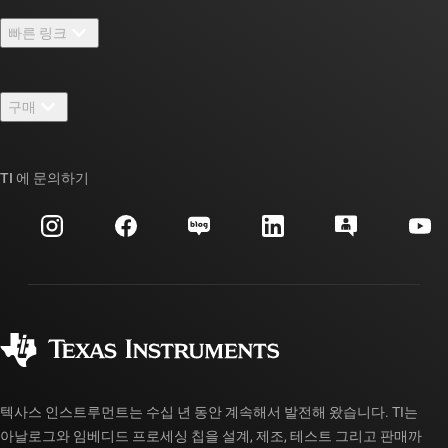
TI 기업 정보 개요
빠른 링크
채용
연락처
뉴스룸
구매
TI E2E™ 설계 지원 포럼
우리의 이야기 | 칩을 만드는 사람들
TI API 제품군
대체품 검색
TI 에 문의하기
이벤트
myTI 회사 계정
고객 지원 센터
투자 관계
배송, 결제 및 세금
패키징
제조
주문 FAQ
품질 및 안정성
사회 공헌
공인 유통업체
myTI 계정 FAQ
텍사스 인스트루먼트는 수십 년 동안 계속해서 발전해 왔습니다. TI는
아날로그와 임베디드 프로세싱 칩을 설계, 제조, 테스트 그리고 판매까