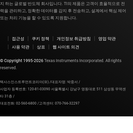
지 하는 글로벌 반도체 회사입니다. TI의 제품은 고객이 효율적으로 전
력을 관리하고, 정확한 데이터를 감지 후 전송하고, 설계에서 핵심 제어
또는 처리 기능을 할 수 있도록 지원합니다.
접근성
쿠키 정책
개인정보 취급방침
영업 약관
사용 약관
상표
웹 사이트 의견
© Copyright 1995-
2026
Texas Instruments Incorporated. All rights
reserved.
텍사스인스트루먼트코리아(유) /
대표자명: 박중서 /
사업자 등록번호: 120-81-03090 서울특별시 강남구 영동대로 511 삼성동 무역센
타 31층 /
대표전화: 02-560-6800 /
고객센터: 070-766-32297