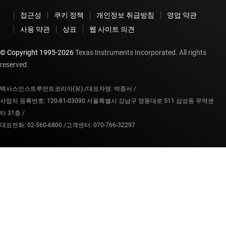
접근성
쿠키 정책
개인정보 취급방침
영업 약관
사용 약관
상표
웹 사이트 의견
© Copyright 1995-
2026
Texas Instruments Incorporated. All rights
reserved.
텍사스인스트루먼트코리아(유) /
대표자명: 박중서 /
사업자 등록번호: 120-81-03090 서울특별시 강남구 영동대로 511 삼성동 무역센
타 31층 /
대표전화: 02-560-6800 /
고객센터: 070-766-32297