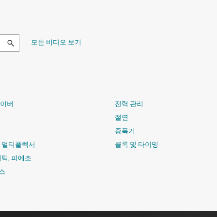
모든 비디오 보기
라이버
전력 관리
절연
증폭기
및 멀티플렉서
클록 및 타이밍
햅틱, 피에조
스