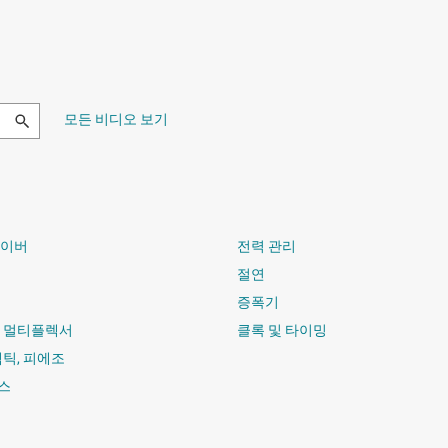
모든 비디오 보기
라이버
전력 관리
절연
증폭기
및 멀티플렉서
클록 및 타이밍
햅틱, 피에조
스