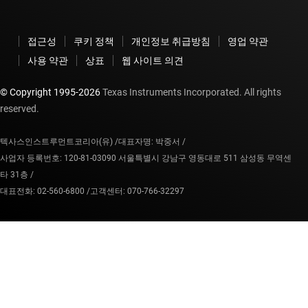
접근성
쿠키 정책
개인정보 취급방침
영업 약관
사용 약관
상표
웹 사이트 의견
© Copyright 1995-
2026
Texas Instruments Incorporated. All rights
reserved.
텍사스인스트루먼트코리아(유) /
대표자명: 박중서 /
사업자 등록번호: 120-81-03090 서울특별시 강남구 영동대로 511 삼성동 무역센
타 31층 /
대표전화: 02-560-6800 /
고객센터: 070-766-32297