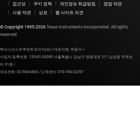
접근성
쿠키 정책
개인정보 취급방침
영업 약관
사용 약관
상표
웹 사이트 의견
© Copyright 1995-
2026
Texas Instruments Incorporated. All rights
reserved.
텍사스인스트루먼트코리아(유) /
대표자명: 박중서 /
사업자 등록번호: 120-81-03090 서울특별시 강남구 영동대로 511 삼성동 무역센
타 31층 /
대표전화: 02-560-6800 /
고객센터: 070-766-32297