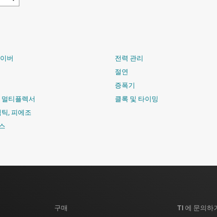
라이버
전력 관리
절연
증폭기
및 멀티플렉서
클록 및 타이밍
햅틱, 피에조
스
구매
TI 에 문의하