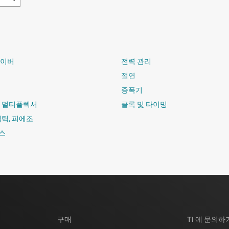
라이버
전력 관리
절연
증폭기
및 멀티플렉서
클록 및 타이밍
햅틱, 피에조
스
구매
TI 에 문의하