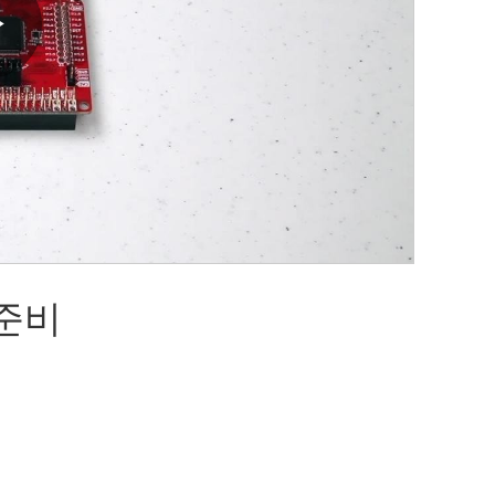
Play
Video
 준비