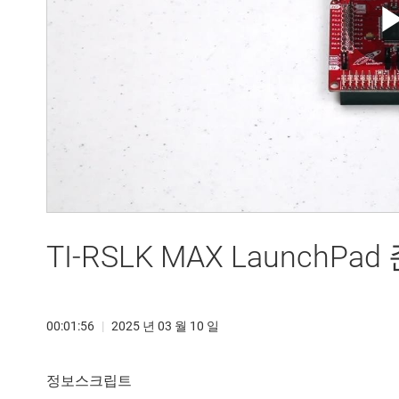
TI-RSLK MAX LaunchPad
00:01:56
|
2025 년 03 월 10 일