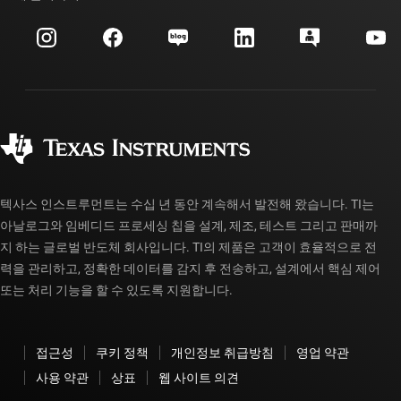
이벤트
myTI 회사 계정
고객 지원 센터
투자 관계
배송, 결제 및 세금
패키징
제조
주문 FAQ
품질 및 안정성
사회 공헌
공인 유통업체
myTI 계정 FAQ
텍사스 인스트루먼트는 수십 년 동안 계속해서 발전해 왔습니다. TI는
아날로그와 임베디드 프로세싱 칩을 설계, 제조, 테스트 그리고 판매까
지 하는 글로벌 반도체 회사입니다. TI의 제품은 고객이 효율적으로 전
력을 관리하고, 정확한 데이터를 감지 후 전송하고, 설계에서 핵심 제어
또는 처리 기능을 할 수 있도록 지원합니다.
접근성
쿠키 정책
개인정보 취급방침
영업 약관
사용 약관
상표
웹 사이트 의견