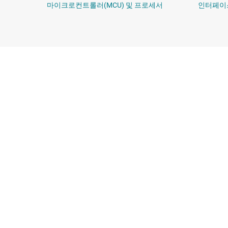
마이크로컨트롤러(MCU) 및 프로세서
인터페이
TI 기업 정보
빠른 링크
TI 기업 정보 개요
연락처
채용
TI E2E™ 설계 
뉴스룸
대체품 검색
우리의 이야기 | 칩을 만드는 사람들
고객 지원 센터
이벤트
패키징
투자 관계
품질 및 안정성
제조
myTI 계정 FAQ