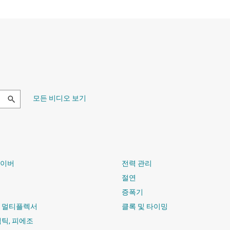
모든 비디오 보기
라이버
전력 관리
절연
증폭기
및 멀티플렉서
클록 및 타이밍
햅틱, 피에조