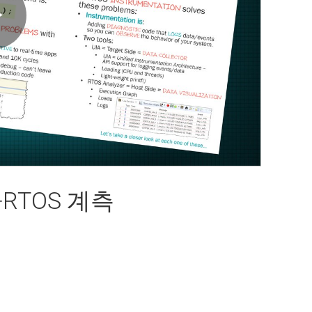
Play
Video
I-RTOS 계측