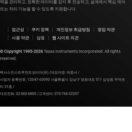
력을 관리하고, 정확한 데이터를 감지 후 전송하고, 설계에서 핵심 제어
또는 처리 기능을 할 수 있도록 지원합니다.
접근성
쿠키 정책
개인정보 취급방침
영업 약관
사용 약관
상표
웹 사이트 의견
© Copyright 1995-
2026
Texas Instruments Incorporated. All rights
reserved.
텍사스인스트루먼트코리아(유) /
대표자명: 박중서 /
사업자 등록번호: 120-81-03090 서울특별시 강남구 영동대로 511 삼성동 무역센
타 31층 /
대표전화: 02-560-6800 /
고객센터: 070-766-32297