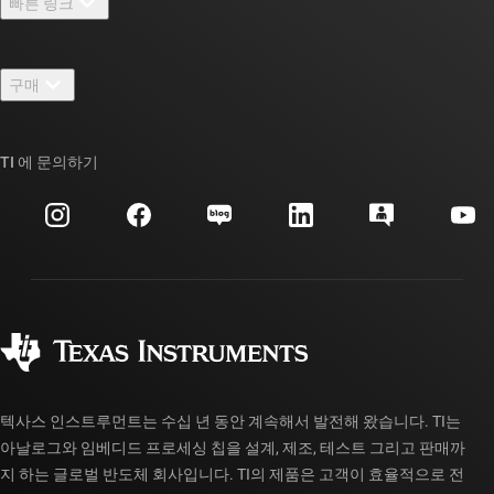
빠른 링크
채용
연락처
뉴스룸
구매
TI E2E™ 설계 지원 포럼
우리의 이야기 | 칩을 만드는 사람들
TI API 제품군
대체품 검색
TI 에 문의하기
이벤트
myTI 회사 계정
고객 지원 센터
투자 관계
배송, 결제 및 세금
패키징
제조
주문 FAQ
품질 및 안정성
사회 공헌
공인 유통업체
myTI 계정 FAQ
텍사스 인스트루먼트는 수십 년 동안 계속해서 발전해 왔습니다. TI는
아날로그와 임베디드 프로세싱 칩을 설계, 제조, 테스트 그리고 판매까
지 하는 글로벌 반도체 회사입니다. TI의 제품은 고객이 효율적으로 전