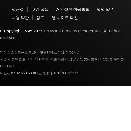
접근성
쿠키 정책
개인정보 취급방침
영업 약관
사용 약관
상표
웹 사이트 의견
© Copyright 1995-
2026
Texas Instruments Incorporated. All rights
reserved.
텍사스인스트루먼트코리아(유) /
대표자명: 박중서 /
사업자 등록번호: 120-81-03090 서울특별시 강남구 영동대로 511 삼성동 무역센
타 31층 /
대표전화: 02-560-6800 /
고객센터: 070-766-32297