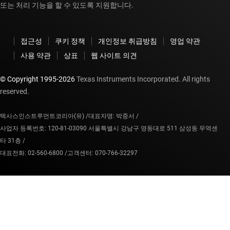
또는 처리 기능을 할 수 있도록 지원합니다.
접근성
쿠키 정책
개인정보 취급방침
영업 약관
사용 약관
상표
웹 사이트 의견
© Copyright 1995-
2026
Texas Instruments Incorporated. All rights
reserved.
텍사스인스트루먼트코리아(유) /
대표자명: 박중서 /
사업자 등록번호: 120-81-03090 서울특별시 강남구 영동대로 511 삼성동 무역센
타 31층 /
대표전화: 02-560-6800 /
고객센터: 070-766-32297