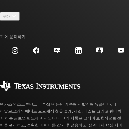
채용
연락처
뉴스룸
구매
TI E2E™ 설계 지원 포럼
우리의 이야기 | 칩을 만드는 사람들
TI API 제품군
대체품 검색
TI 에 문의하기
이벤트
myTI 회사 계정
고객 지원 센터
투자 관계
배송, 결제 및 세금
패키징
제조
주문 FAQ
품질 및 안정성
사회 공헌
공인 유통업체
myTI 계정 FAQ
텍사스 인스트루먼트는 수십 년 동안 계속해서 발전해 왔습니다. TI는
아날로그와 임베디드 프로세싱 칩을 설계, 제조, 테스트 그리고 판매까
지 하는 글로벌 반도체 회사입니다. TI의 제품은 고객이 효율적으로 전
력을 관리하고, 정확한 데이터를 감지 후 전송하고, 설계에서 핵심 제어