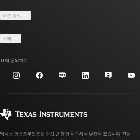
TI 기업 정보 개요
빠른 링크
채용
연락처
뉴스룸
구매
TI E2E™ 설계 지원 포럼
우리의 이야기 | 칩을 만드는 사람들
TI API 제품군
대체품 검색
TI 에 문의하기
이벤트
myTI 회사 계정
고객 지원 센터
투자 관계
배송, 결제 및 세금
패키징
제조
주문 FAQ
품질 및 안정성
사회 공헌
공인 유통업체
myTI 계정 FAQ
텍사스 인스트루먼트는 수십 년 동안 계속해서 발전해 왔습니다. TI는