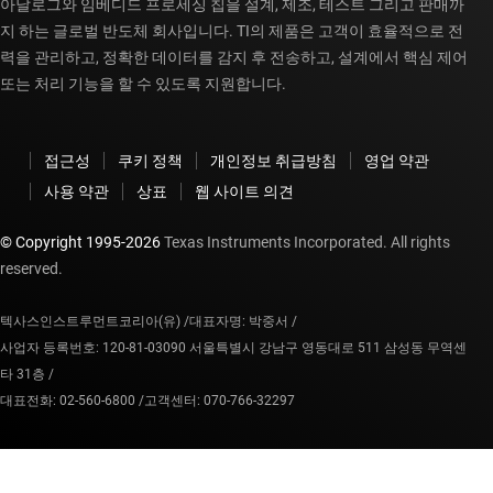
아날로그와 임베디드 프로세싱 칩을 설계, 제조, 테스트 그리고 판매까
지 하는 글로벌 반도체 회사입니다. TI의 제품은 고객이 효율적으로 전
력을 관리하고, 정확한 데이터를 감지 후 전송하고, 설계에서 핵심 제어
또는 처리 기능을 할 수 있도록 지원합니다.
접근성
쿠키 정책
개인정보 취급방침
영업 약관
사용 약관
상표
웹 사이트 의견
© Copyright 1995-
2026
Texas Instruments Incorporated. All rights
reserved.
텍사스인스트루먼트코리아(유) /
대표자명: 박중서 /
사업자 등록번호: 120-81-03090 서울특별시 강남구 영동대로 511 삼성동 무역센
타 31층 /
대표전화: 02-560-6800 /
고객센터: 070-766-32297