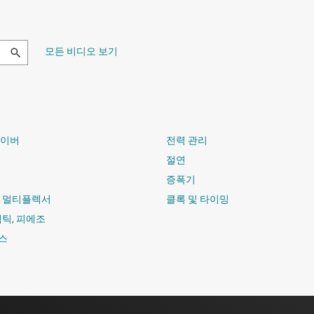
모든 비디오 보기
라이버
전력 관리
절연
증폭기
및 멀티플렉서
클록 및 타이밍
햅틱, 피에조
스