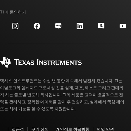
우리의 이야기 | 칩을 만드는 사람들
TI API 제품군
대체품 검색
TI 에 문의하기
이벤트
myTI 회사 계정
고객 지원 센터
투자 관계
배송, 결제 및 세금
패키징
제조
주문 FAQ
품질 및 안정성
사회 공헌
공인 유통업체
myTI 계정 FAQ
텍사스 인스트루먼트는 수십 년 동안 계속해서 발전해 왔습니다. TI는
아날로그와 임베디드 프로세싱 칩을 설계, 제조, 테스트 그리고 판매까
지 하는 글로벌 반도체 회사입니다. TI의 제품은 고객이 효율적으로 전
력을 관리하고, 정확한 데이터를 감지 후 전송하고, 설계에서 핵심 제어
또는 처리 기능을 할 수 있도록 지원합니다.
접근성
쿠키 정책
개인정보 취급방침
영업 약관