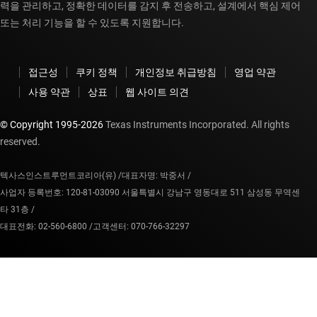
력을 관리하고, 정확한 데이터를 감지 후 전송하고, 설계에서 핵심 제어
또는 처리 기능을 할 수 있도록 지원합니다.
접근성
쿠키 정책
개인정보 취급방침
영업 약관
사용 약관
상표
웹 사이트 의견
© Copyright 1995-
2026
Texas Instruments Incorporated. All rights
reserved.
텍사스인스트루먼트코리아(유) /
대표자명: 박중서 /
사업자 등록번호: 120-81-03090 서울특별시 강남구 영동대로 511 삼성동 무역센
타 31층 /
대표전화: 02-560-6800 /
고객센터: 070-766-32297