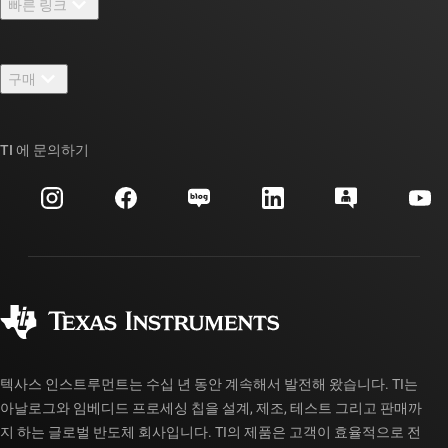
빠른 링크
채용
연락처
뉴스룸
구매
TI E2E™ 설계 지원 포럼
우리의 이야기 | 칩을 만드는 사람들
TI API 제품군
대체품 검색
TI 에 문의하기
이벤트
myTI 회사 계정
고객 지원 센터
투자 관계
배송, 결제 및 세금
패키징
제조
주문 FAQ
품질 및 안정성
사회 공헌
공인 유통업체
myTI 계정 FAQ
텍사스 인스트루먼트는 수십 년 동안 계속해서 발전해 왔습니다. TI는
아날로그와 임베디드 프로세싱 칩을 설계, 제조, 테스트 그리고 판매까
지 하는 글로벌 반도체 회사입니다. TI의 제품은 고객이 효율적으로 전