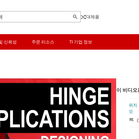
대체품
및 신뢰성
주문 리소스
TI 기업 정보
이 비디오
위치 
모
(