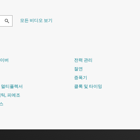
모든 비디오 보기
라이버
전력 관리
절연
증폭기
및 멀티플렉서
클록 및 타이밍
햅틱, 피에조
스