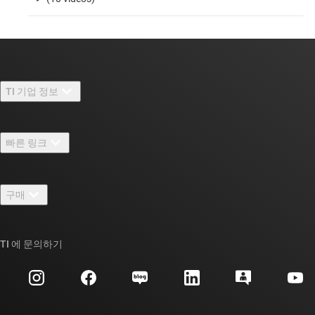
TI 기업 정보
TI 기업 정보 개요
빠른 링크
채용
연락처
뉴스룸
구매
TI E2E™ 설계 지원 포럼
우리의 이야기 | 칩을 만드는 사람들
TI API 제품군
대체품 검색
TI 에 문의하기
이벤트
myTI 회사 계정
고객 지원 센터
투자 관계
배송, 결제 및 세금
패키징
제조