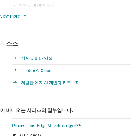
인간 자세 예측 소개.
타겟 애플리케이션: 영상 감시, 낙상 감지, 로봇.
TI 모델 동물원의 인간 자세 예측 제품.
리소스
YOLOv5와 YOLOX를 기반으로 한 Yolo-pose 모델 아키텍처
개요.
전체 웨비나 일정
TI의 딥 러닝 가속기를 위한 최적화.
TI Edge AI Cloud
오픈 소스 런타임을 사용한 모델 컴파일.
저렴한 에지 AI 개발자 키트 구매
모델 성능/정확도 벤치마킹.
무료 클라우드 툴에서 평가.
이 비디오는 시리즈의 일부입니다.
Process this: Edge AI technology 주제
(10 videos)