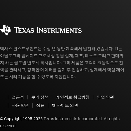
패키징
제조
주문 FAQ
품질 및 안정성
사회 공헌
공인 유통업체
myTI 계정 FAQ
텍사스 인스트루먼트는 수십 년 동안 계속해서 발전해 왔습니다. TI는
아날로그와 임베디드 프로세싱 칩을 설계, 제조, 테스트 그리고 판매까
지 하는 글로벌 반도체 회사입니다. TI의 제품은 고객이 효율적으로 전
력을 관리하고, 정확한 데이터를 감지 후 전송하고, 설계에서 핵심 제어
또는 처리 기능을 할 수 있도록 지원합니다.
접근성
쿠키 정책
개인정보 취급방침
영업 약관
사용 약관
상표
웹 사이트 의견
© Copyright 1995-
2026
Texas Instruments Incorporated. All rights
reserved.