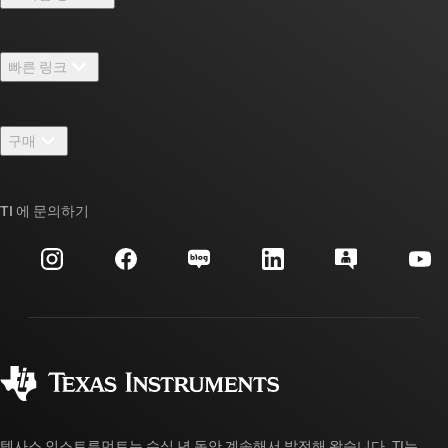
TI 기업 정보 개요
빠른 링크
채용
연락처
뉴스룸
구매
TI E2E™ 설계 지원 포럼
우리의 이야기 | 칩을 만드는 사람들
TI API 제품군
대체품 검색
TI 에 문의하기
이벤트
myTI 회사 계정
고객 지원 센터
투자 관계
배송, 결제 및 세금
패키징
제조
주문 FAQ
품질 및 안정성
사회 공헌
공인 유통업체
myTI 계정 FAQ
텍사스 인스트루먼트는 수십 년 동안 계속해서 발전해 왔습니다. TI는