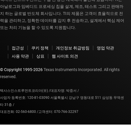
아날로그와 임베디드 프로세싱 칩을 설계, 제조, 테스트 그리고 판매까
지 하는 글로벌 반도체 회사입니다. TI의 제품은 고객이 효율적으로 전
력을 관리하고, 정확한 데이터를 감지 후 전송하고, 설계에서 핵심 제어
또는 처리 기능을 할 수 있도록 지원합니다.
접근성
쿠키 정책
개인정보 취급방침
영업 약관
사용 약관
상표
웹 사이트 의견
© Copyright 1995-
2026
Texas Instruments Incorporated. All rights
reserved.
텍사스인스트루먼트코리아(유) /
대표자명: 박중서 /
사업자 등록번호: 120-81-03090 서울특별시 강남구 영동대로 511 삼성동 무역센
타 31층 /
대표전화: 02-560-6800 /
고객센터: 070-766-32297