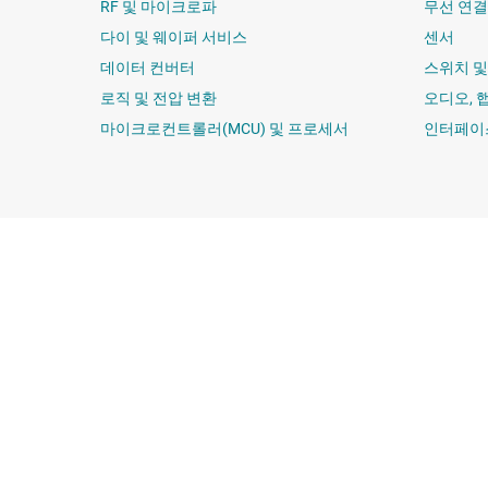
RF 및 마이크로파
무선 연결
다이 및 웨이퍼 서비스
센서
데이터 컨버터
스위치 
로직 및 전압 변환
오디오, 
마이크로컨트롤러(MCU) 및 프로세서
인터페이
TI 기업 정보
빠른 링크
TI 기업 정보 개요
연락처
채용
TI E2E™ 설계 
뉴스룸
대체품 검색
우리의 이야기 | 칩을 만드는 사람들
고객 지원 센터