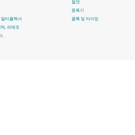
절연
증폭기
및 멀티플렉서
클록 및 타이밍
햅틱, 피에조
스
구매
TI 에 문의하
TI API 제품군
지원 포럼
myTI 회사 계정
배송, 결제 및 세금
주문 FAQ