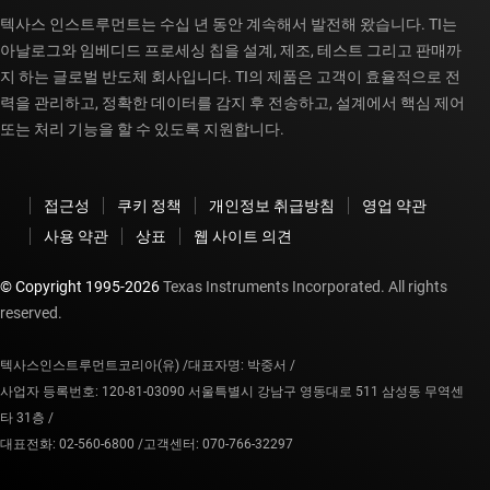
텍사스 인스트루먼트는 수십 년 동안 계속해서 발전해 왔습니다. TI는
아날로그와 임베디드 프로세싱 칩을 설계, 제조, 테스트 그리고 판매까
지 하는 글로벌 반도체 회사입니다. TI의 제품은 고객이 효율적으로 전
력을 관리하고, 정확한 데이터를 감지 후 전송하고, 설계에서 핵심 제어
또는 처리 기능을 할 수 있도록 지원합니다.
접근성
쿠키 정책
개인정보 취급방침
영업 약관
사용 약관
상표
웹 사이트 의견
© Copyright 1995-
2026
Texas Instruments Incorporated. All rights
reserved.
텍사스인스트루먼트코리아(유) /
대표자명: 박중서 /
사업자 등록번호: 120-81-03090 서울특별시 강남구 영동대로 511 삼성동 무역센
타 31층 /
대표전화: 02-560-6800 /
고객센터: 070-766-32297