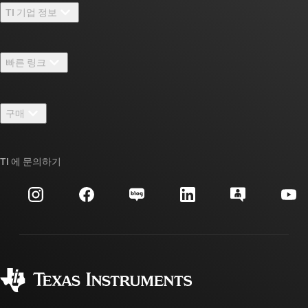
TI 기업 정보
TI 기업 정보 개요
빠른 링크
채용
연락처
뉴스룸
구매
TI E2E™ 설계 지원 포럼
우리의 이야기 | 칩을 만드는 사람들
TI API 제품군
대체품 검색
TI 에 문의하기
이벤트
myTI 회사 계정
고객 지원 센터
투자 관계
배송, 결제 및 세금
패키징
제조
주문 FAQ
품질 및 안정성
사회 공헌
공인 유통업체
myTI 계정 FAQ