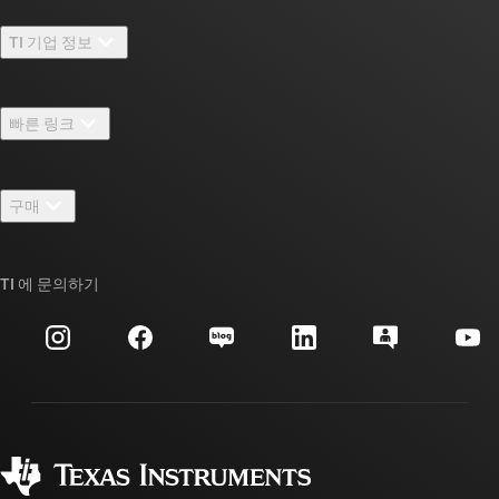
TI 기업 정보
TI 기업 정보 개요
빠른 링크
채용
연락처
뉴스룸
구매
TI E2E™ 설계 지원 포럼
우리의 이야기 | 칩을 만드는 사람들
TI API 제품군
대체품 검색
TI 에 문의하기
이벤트
myTI 회사 계정
고객 지원 센터
투자 관계
배송, 결제 및 세금
패키징
제조
주문 FAQ
품질 및 안정성
사회 공헌
공인 유통업체
myTI 계정 FAQ