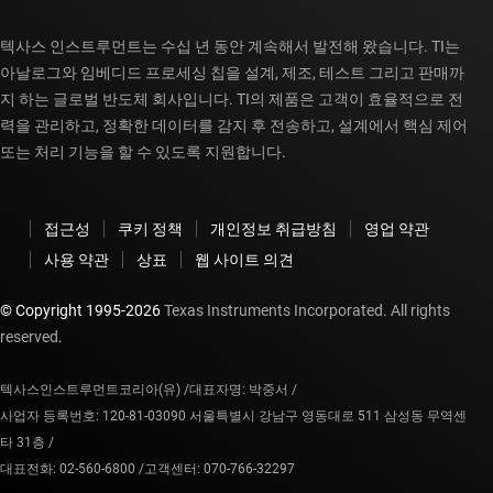
텍사스 인스트루먼트는 수십 년 동안 계속해서 발전해 왔습니다. TI는
아날로그와 임베디드 프로세싱 칩을 설계, 제조, 테스트 그리고 판매까
지 하는 글로벌 반도체 회사입니다. TI의 제품은 고객이 효율적으로 전
력을 관리하고, 정확한 데이터를 감지 후 전송하고, 설계에서 핵심 제어
또는 처리 기능을 할 수 있도록 지원합니다.
접근성
쿠키 정책
개인정보 취급방침
영업 약관
사용 약관
상표
웹 사이트 의견
© Copyright 1995-
2026
Texas Instruments Incorporated. All rights
reserved.
텍사스인스트루먼트코리아(유) /
대표자명: 박중서 /
사업자 등록번호: 120-81-03090 서울특별시 강남구 영동대로 511 삼성동 무역센
타 31층 /
대표전화: 02-560-6800 /
고객센터: 070-766-32297