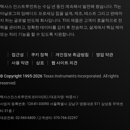
텍사스 인스트루먼트는 수십 년 동안 계속해서 발전해 왔습니다. TI는
아날로그와 임베디드 프로세싱 칩을 설계, 제조, 테스트 그리고 판매까
지 하는 글로벌 반도체 회사입니다. TI의 제품은 고객이 효율적으로 전
력을 관리하고, 정확한 데이터를 감지 후 전송하고, 설계에서 핵심 제어
또는 처리 기능을 할 수 있도록 지원합니다.
접근성
쿠키 정책
개인정보 취급방침
영업 약관
사용 약관
상표
웹 사이트 의견
© Copyright 1995-
2026
Texas Instruments Incorporated. All rights
reserved.
텍사스인스트루먼트코리아(유) /
대표자명: 박중서 /
사업자 등록번호: 120-81-03090 서울특별시 강남구 영동대로 511 삼성동 무역센
타 31층 /
대표전화: 02-560-6800 /
고객센터: 070-766-32297