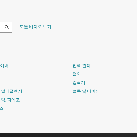
모든 비디오 보기
라이버
전력 관리
절연
증폭기
및 멀티플렉서
클록 및 타이밍
햅틱, 피에조
스