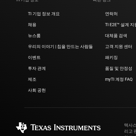
TI 기업 정보 개요
연락처
채용
TI E2E™ 설계 
뉴스룸
대체품 검색
우리의 이야기 | 칩을 만드는 사람들
고객 지원 센터
이벤트
패키징
투자 관계
품질 및 안정성
제조
myTI 계정 FAQ
사회 공헌
텍사스
리고 