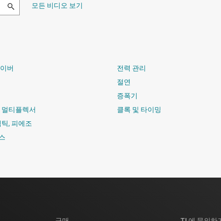
모든 비디오 보기
라이버
전력 관리
절연
증폭기
및 멀티플렉서
클록 및 타이밍
햅틱, 피에조
스
구매
TI 에 문의하